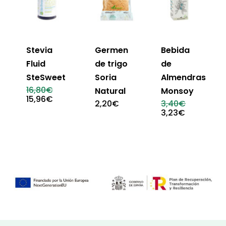
Stevia
Germen
Bebida
Fluid
de trigo
de
SteSweet
Soria
Almendras
El
16,80
€
Natural
Monsoy
precio
El
15,96
€
El
2,20
€
3,40
€
original
precio
precio
El
3,23
€
era:
actual
original
precio
16,80€.
es:
era:
actual
15,96€.
3,40€.
es:
3,23€.