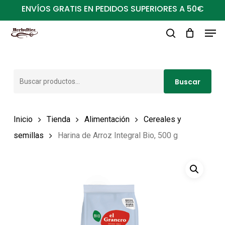
Ir
ENVÍOS GRATIS EN PEDIDOS SUPERIORES A 50€
al
Men
Close
contenido
buscar
Menu
principal
Buscar
Buscar
por:
Inicio
Tienda
Alimentación
Cereales y
semillas
Harina de Arroz Integral Bio, 500 g