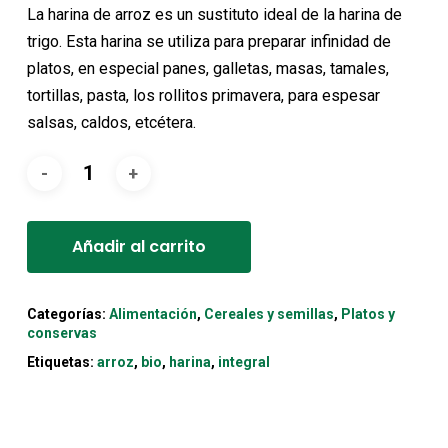
original
actual
La harina de arroz es un sustituto ideal de la harina de
era:
es:
trigo. Esta harina se utiliza para preparar infinidad de
3,55€.
3,37€.
platos, en especial panes, galletas, masas, tamales,
tortillas, pasta, los rollitos primavera, para espesar
salsas, caldos, etcétera.
Alternative:
Añadir al carrito
Categorías:
Alimentación
,
Cereales y semillas
,
Platos y
conservas
Etiquetas:
arroz
,
bio
,
harina
,
integral