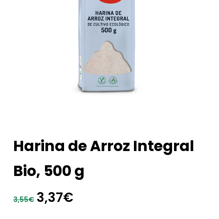
Harina de Arroz Integral
Bio, 500 g
El
El
3,37
€
3,55
€
precio
precio