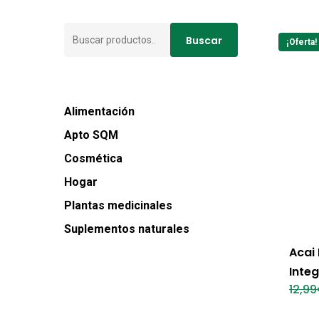
Buscar
Buscar
¡Oferta!
por:
Alimentación
Apto SQM
Cosmética
Hogar
Plantas medicinales
Suplementos naturales
Acai 
Integ
12,99