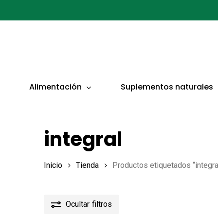
Ir
al
contenido
principal
Presionar ENTER para buscar o ESC para cerrar
Alimentación
Suplementos naturales
integral
Inicio
Tienda
Productos etiquetados “integra
Ocultar
filtros