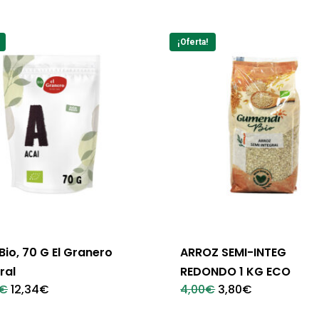
¡Oferta!
Bio, 70 G El Granero
ARROZ SEMI-INTEG
ral
REDONDO 1 KG ECO
El
El
El
El
€
12,34
€
4,00
€
3,80
€
precio
precio
precio
precio
original
actual
original
actual