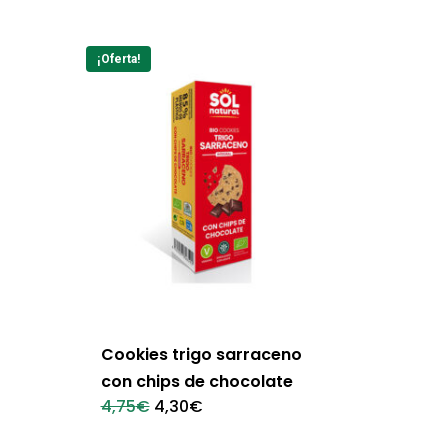
¡Oferta!
Cookies trigo sarraceno
con chips de chocolate
El
El
4,75
€
4,30
€
precio
precio
original
actual