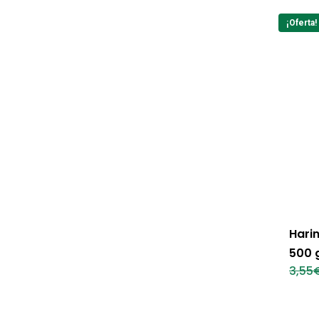
¡Oferta!
Harin
500 
3,55