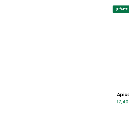
¡Oferta!
Apic
17,40