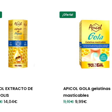
¡Oferta!
OL EXTRACTO DE
APICOL GOLA gelatinas
OLIS
masticables
El
El
El
El
€
14,04
€
11,10
€
9,99
€
precio
precio
precio
precio
original
actual
original
actual