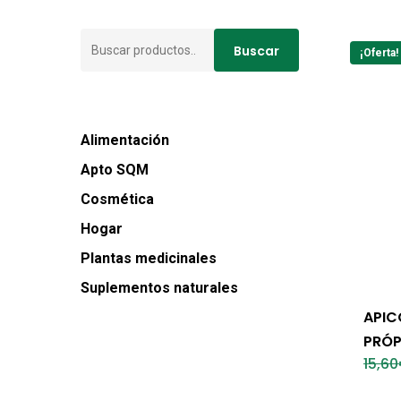
Buscar
Buscar
¡Oferta!
por:
Alimentación
Apto SQM
Cosmética
Hogar
Plantas medicinales
Suplementos naturales
APIC
PRÓP
15,60