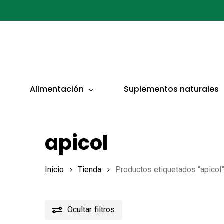
Ir
al
contenido
principal
Presionar ENTER para buscar o ESC para cerrar
Alimentación
Suplementos naturales
apicol
Inicio
Tienda
Productos etiquetados “apicol
Ocultar
filtros