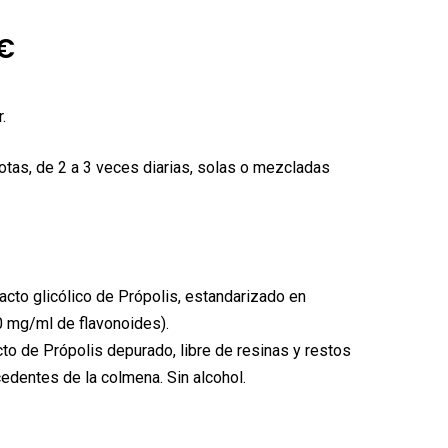
El
€
o
precio
nal
actual
.
es:
otas, de 2 a 3 veces diarias, solas o mezcladas
€.
14,04€.
acto glicólico de Própolis, estandarizado en
0 mg/ml de flavonoides).
to de Própolis depurado, libre de resinas y restos
edentes de la colmena. Sin alcohol.