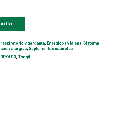
Alternative:
arrito
 respiratorio y garganta
,
Enérgicos y jaleas
,
Sistema
sas y alergias
,
Suplementos naturales
ROPOLEO
,
Tongil