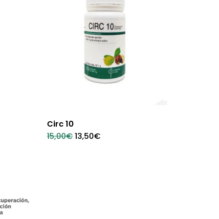
Circ 10
El
El
15,00
€
13,50
€
precio
precio
original
actual
era:
es:
15,00€.
13,50€.