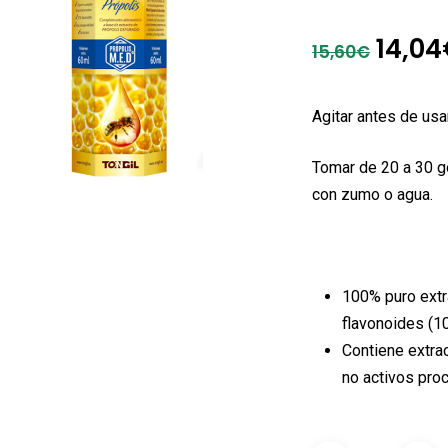
El
14,04
15,60
€
preci
origi
Agitar antes de usar
era:
Tomar de 20 a 30 g
15,60
con zumo o agua.
100% puro extr
flavonoides (1
Contiene extrac
no activos proc