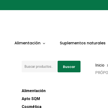
Ir
al
contenido
principal
Presionar ENTER para buscar o ESC para cerrar
Alimentación
Suplementos naturales
Buscar
Inicio
Buscar
por:
PRÓPO
Alimentación
Apto SQM
Cosmética