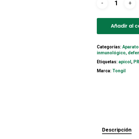
Añadir al c
Categorías:
Aparato
inmunológico, defen
Etiquetas:
apicol
,
P
Marca:
Tongil
Descripción