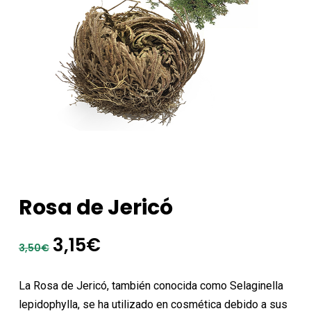
Rosa de Jericó
El
El
3,15
€
3,50
€
precio
precio
original
actual
La Rosa de Jericó, también conocida como Selaginella
era:
es:
lepidophylla, se ha utilizado en cosmética debido a sus