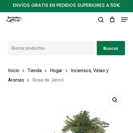
Ir
ENVÍOS GRATIS EN PEDIDOS SUPERIORES A 50€
al
Men
Close
contenido
buscar
Menu
principal
Buscar
Buscar
por:
Inicio
Tienda
Hogar
Inciensos, Velas y
Aromas
Rosa de Jericó