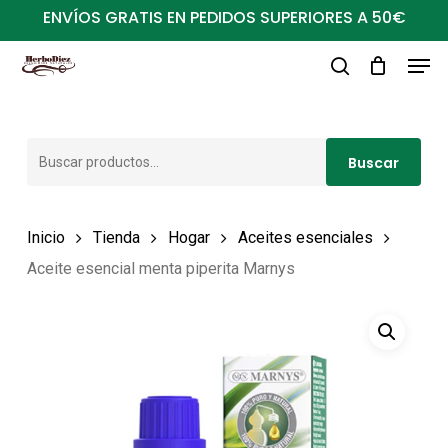
Ir
ENVÍOS GRATIS EN PEDIDOS SUPERIORES A 50€
al
Men
Close
contenido
buscar
Menu
principal
Buscar
Buscar
por:
Inicio
Tienda
Hogar
Aceites esenciales
Aceite esencial menta piperita Marnys