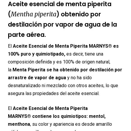
original
actual
Aceite esencial de menta piperita
era:
es:
(
) obtenido por
Mentha piperita
6,10€.
5,80€.
destilación por vapor de agua de la
parte aérea.
El
Aceite Esencial de Menta Piperita MARNYS® es
100% puro y quimiotipado,
es decir, tiene una
composición definida y es 100% de origen natural,
la
Menta Piperita se ha obtenido por destilación por
arrastre de vapor de agua
y no ha sido
desnaturalizado ni mezclado con otros aceites, lo que
asegura las propiedades del aceite esencial.
El
Aceite Esencial de Menta Piperita
MARNYS® contiene los quimiotipos: mentol,
menthona
, su color y apariencia es desde amarillo