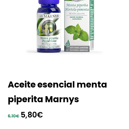
Aceite esencial menta
piperita Marnys
El
El
5,80
€
6,10
€
precio
precio