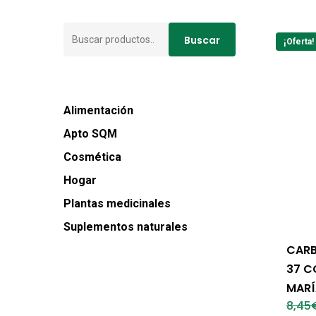
Buscar
Buscar
¡Oferta!
por:
Alimentación
Apto SQM
Cosmética
Hogar
Plantas medicinales
Suplementos naturales
CARB
37 C
MARÍ
8,45