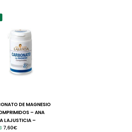
ONATO DE MAGNESIO
OMPRIMIDOS – ANA
A LAJUSTICIA –
El
El
€
7,60
€