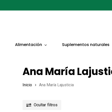
Ir
al
contenido
principal
Presionar ENTER para buscar o ESC para cerrar
Alimentación
Suplementos naturales
Ana María Lajusti
Inicio
Ana María Lajusticia
Ocultar
filtros