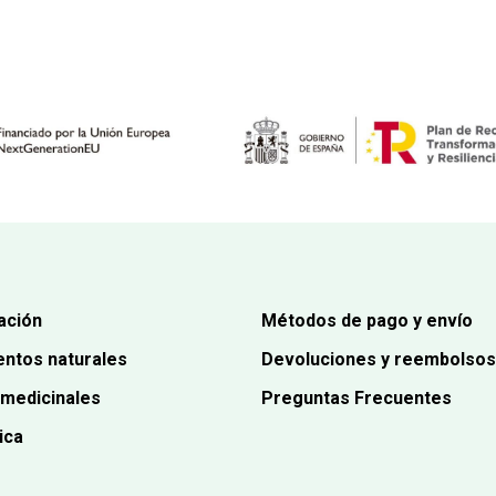
precio
precio
original
actual
era:
es:
8,45€.
7,60€.
ación
Métodos de pago y envío
ntos naturales
Devoluciones y reembolsos
 medicinales
Preguntas Frecuentes
ica