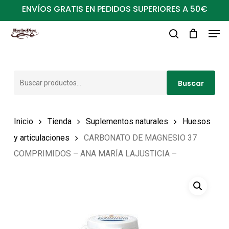
Ir
ENVÍOS GRATIS EN PEDIDOS SUPERIORES A 50€
al
Men
Close
contenido
buscar
Menu
principal
Buscar
Buscar
por:
Inicio
Tienda
Suplementos naturales
Huesos
y articulaciones
CARBONATO DE MAGNESIO 37
COMPRIMIDOS – ANA MARÍA LAJUSTICIA –