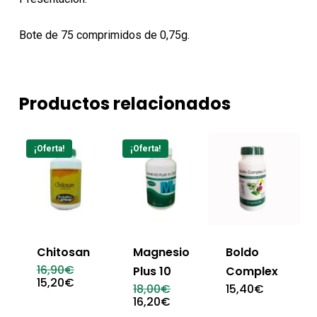
Bote de 75 comprimidos de 0,75g.
Productos relacionados
¡Oferta!
¡Oferta!
Chitosan
Magnesio
Boldo
El
16,90
€
Plus 10
Complex
precio
El
15,20
€
El
18,00
€
15,40
€
original
precio
precio
El
16,20
€
era:
actual
original
precio
16,90€.
es: