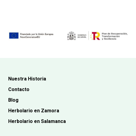
era:
actual
15,20€.
18,00€.
es:
16,20€.
Nuestra Historia
Contacto
Blog
Herbolario en Zamora
Herbolario en Salamanca