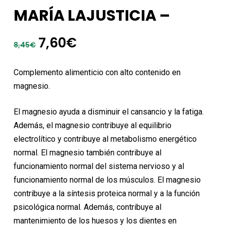
MARÍA LAJUSTICIA –
El
El
7,60
€
8,45
€
precio
precio
original
actual
Complemento alimenticio con alto contenido en
era:
es:
magnesio.
8,45€.
7,60€.
El magnesio ayuda a disminuir el cansancio y la fatiga.
Además, el magnesio contribuye al equilibrio
electrolítico y contribuye al metabolismo energético
normal. El magnesio también contribuye al
funcionamiento normal del sistema nervioso y al
funcionamiento normal de los músculos. El magnesio
contribuye a la síntesis proteica normal y a la función
psicológica normal. Además, contribuye al
mantenimiento de los huesos y los dientes en