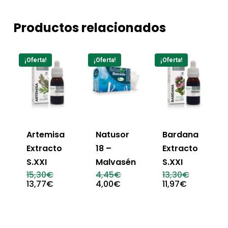
Productos relacionados
¡Oferta!
¡Oferta!
¡Oferta!
Artemisa
Natusor
Bardana
Extracto
18 –
Extracto
S.XXI
Malvasén
S.XXI
El
El
El
15,30
€
4,45
€
13,30
€
precio
precio
precio
El
El
El
13,77
€
4,00
€
11,97
€
original
original
original
precio
precio
precio
era:
era:
era:
actual
actual
actual
15,30€.
4,45€.
13,30€.
es:
es:
es:
13,77€.
4,00€.
11,97€.