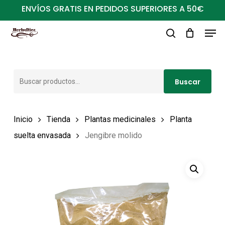
Ir
ENVÍOS GRATIS EN PEDIDOS SUPERIORES A 50€
al
Men
Close
contenido
buscar
Menu
principal
Buscar
Buscar
por:
Inicio
Tienda
Plantas medicinales
Planta
suelta envasada
Jengibre molido